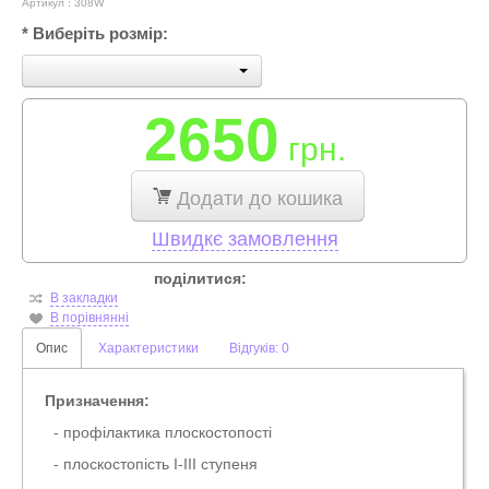
Артикул :
308W
*
Виберіть розмір:
2650
грн.
Додати до кошика
Швидкє замовлення
поділитися:
В закладки
В порівнянні
Опис
Характеристики
Відгуків: 0
Призначення:
- профілактика плоскостопості
- плоскостопість I-III ступеня