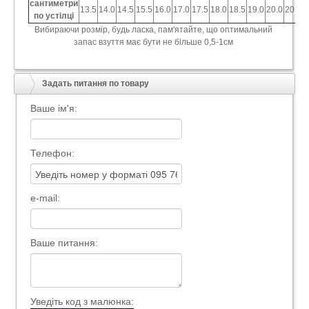
сантиметри
13.5
14.0
14.5
15.5
16.0
17.0
17.5
18.0
18.5
19.0
20.0
20.5
2
по устілці
Вибираючи розмір, будь ласка, пам'ятайте, що оптимальний
запас взуття має бути не більше 0,5-1см
Задать питання по товару
Ваше ім'я:
Телефон:
e-mail:
Ваше питання:
Уведіть код з малюнка: