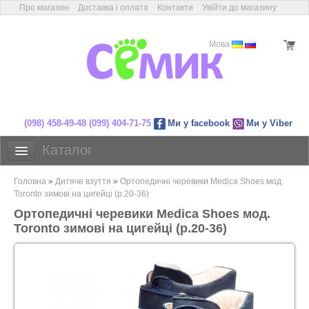
Про магазин
Доставка і оплата
Контакти
Увійти до магазину
Мова
(098) 458-49-48
(099) 404-71-75
Ми у facebook
Ми у Viber
магазин дитячого ортопедичного
Каталог
Дитяче взуття
Головна
»
Дитяче взуття
»
Ортопедичні черевики Medica Shoes мод.
Взуття з компенсацією
Toronto зимові на цигейці (р.20-36)
взуття
Ортопедичні черевики Medica Shoes мод.
Післяопераційне взуття
Toronto зимові на цигейці (р.20-36)
Індивідуальні устілки
Готові устілки
Ортопедичні товари
Акції