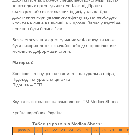
досягається за рахунок спеціальної конструкції взуття
та вкладних ортопедичних устілок, підібраних
фахівцем, або виготовлених індивідуально. Для
досягнення коригувального ефекту взуття необхідно
носити не лише на вулиці, а й удома. Запас у взутті не
повинен бути більше 1см.
Без застосування ортопедичних устілок взуття може
бути використане як звичайне або для профілактики
можливих деформацій стопи.
Матеріал:
Зовнішня та внутрішня частина – натуральна шкіра,
Підклад- натуральна цигейка
Підошва – ТЕП.
Взуття виготовлене на замовлення ТМ Medica Shoes
Країна виробник: Україна
Таблиця розмірів Medica Shoes:
розмір
20
21
22
23
24
25
26
27
28
29
30
31