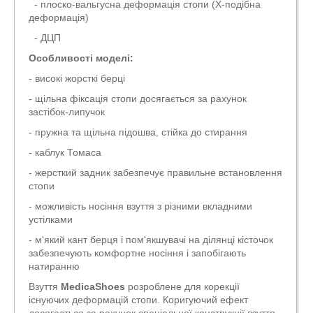
- плоско-вальгусна деформація стопи (Х-подібна
деформація)
- ДЦП
Особливості моделі:
- високі жорсткі берці
- щільна фіксація стопи досягається за рахунок
застібок-липучок
- пружна та щільна підошва, стійка до стирання
- каблук Томаса
- жерсткий задник забезпечує правильне встановлення
стопи
- можливість носіння взуття з різними вкладними
устілками
- м'який кант берця і пом'якшувачі на ділянці кісточок
забезпечують комфортне носіння і запобігають
натиранню
Взуття
MedicaShoes
розроблене для корекції
існуючих деформацій стопи. Коригуючий ефект