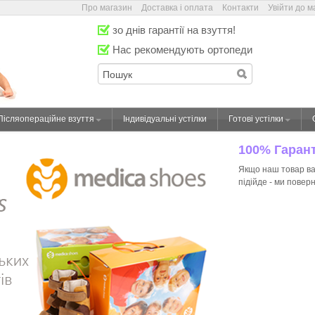
Про магазин
Доставка і оплата
Контакти
Увійти до м
зо днів гарантії на взуття!
Нас рекомендують ортопеди
Післяопераційне взуття
Індивідуальні устілки
Готові устілки
100% Гаран
Якщо наш товар ва
підійде - ми повер