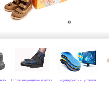
цією
Післяопераційне взуття
Індивідуальні устілки