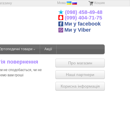
Мова
Кошик
агазину
(098) 458-49-48
(099) 404-71-75
Ми у facebook
Ми у Viber
Ортопедичні товари
Акції
тія повернення
Про магазин
м не сподобається, чи не
Наші партнери
немо вам гроші
Корисна інформація