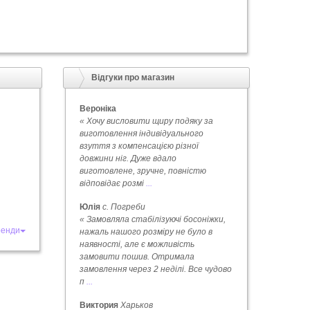
Відгуки про магазин
Вероніка
« Хочу висловити щиру подяку за
виготовлення індивідуального
взуття з компенсацією різної
довжини ніг. Дуже вдало
виготовлене, зручне, повністю
відповідає розмі
...
Юлія
с. Погреби
« Замовляла стабілізуючі босоніжки,
ренди
нажаль нашого розміру не було в
наявності, але є можливість
замовити пошив. Отримала
замовлення через 2 неділі. Все чудово
п
...
Виктория
Харьков