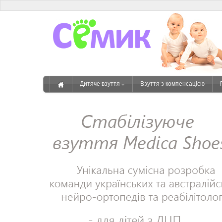
Дитяче взуття
Взуття з компенсацією
Головна
магазин дитячого ортопедичного
взуття