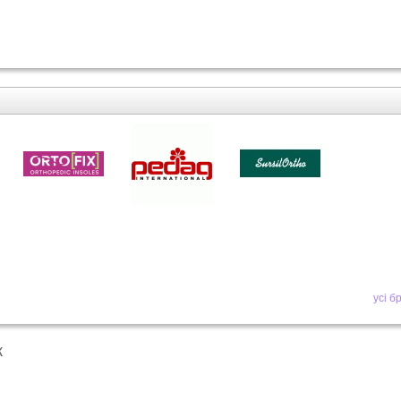
усі б
к