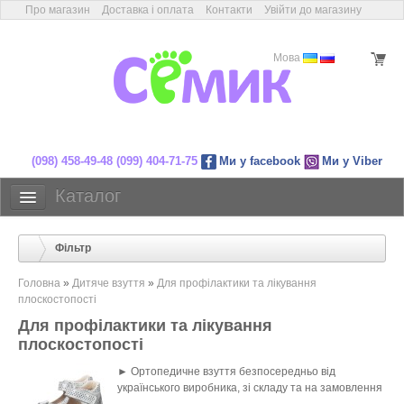
Про магазин
Доставка і оплата
Контакти
Увійти до магазину
Мова
(098) 458-49-48
(099) 404-71-75
Ми у facebook
Ми у Viber
магазин дитячого ортопедичного
Каталог
Дитяче взуття
Фільтр
Взуття з компенсацією
взуття
Післяопераційне взуття
Головна
»
Дитяче взуття
»
Для профілактики та лікування
плоскостопості
Індивідуальні устілки
Для профілактики та лікування
Готові устілки
плоскостопості
Ортопедичні товари
► О
ртопедичне взуття безпосередньо від
українського виробника, зі складу та на замовлення
Акції