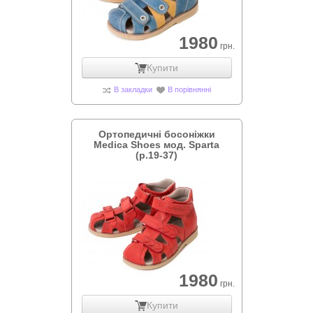
1980
грн.
Купити
В закладки
В порівнянні
Ортопедичні босоніжки
Medica Shoes мод. Sparta
(р.19-37)
1980
грн.
Купити