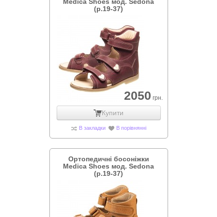
Medica Shoes мод. Sedona
(р.19-37)
2050
грн.
Купити
В закладки
В порівнянні
Ортопедичні босоніжки
Medica Shoes мод. Sedona
(р.19-37)