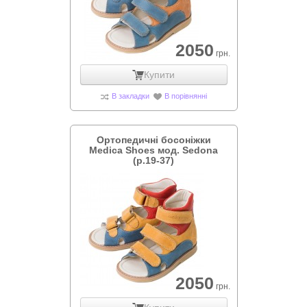
2050
грн.
Купити
В закладки
В порівнянні
Ортопедичні босоніжки
Medica Shoes мод. Sedona
(р.19-37)
2050
грн.