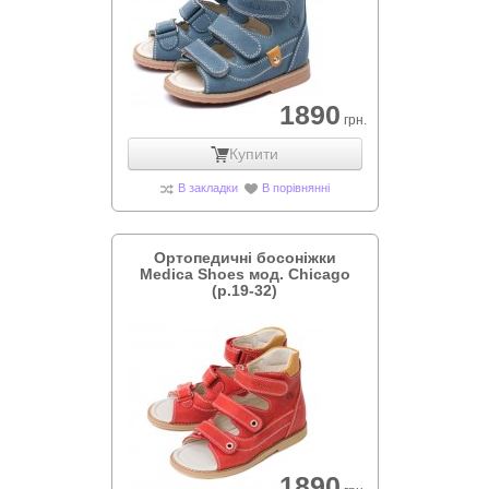
1890
грн.
Купити
В закладки
В порівнянні
Ортопедичні босоніжки
Medica Shoes мод. Chicago
(р.19-32)
1890