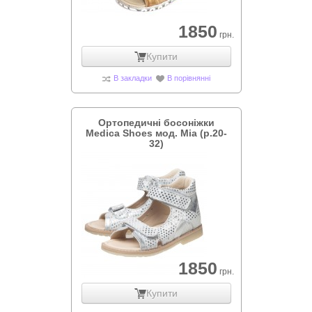
1850
грн.
Купити
В закладки
В порівнянні
Ортопедичні босоніжки
Medica Shoes мод. Mia (р.20-
32)
1850
грн.
Купити