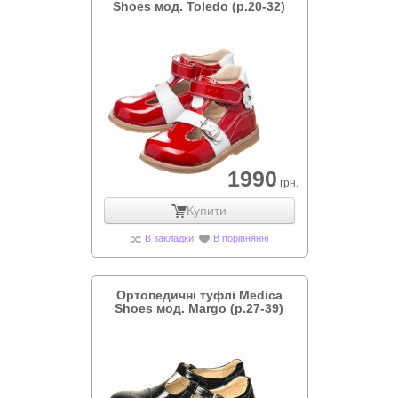
Shoes мод. Toledo (р.20-32)
1990
грн.
Купити
В закладки
В порівнянні
Ортопедичні туфлі Medica
Shoes мод. Margo (р.27-39)