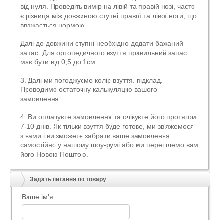
від нуля. Проведіть вимір на лівій та правій нозі, часто
є різниця між довжиною ступні правої та лівої ноги, що
вважається нормою.
Далі до довжини ступні необхідно додати бажаний
запас. Для ортопедичного взуття правильний запас
має бути від 0,5 до 1см.
3. Далі ми погоджуємо колір взуття, підклад.
Проводимо остаточну калькуляцію вашого
замовлення.
4. Ви оплачуєте замовлення та очікуєте його протягом
7-10 днів. Як тільки взуття буде готове, ми зв'яжемося
з вами і ви зможете забрати ваше замовлення
самостійно у нашому шоу-румі або ми перешлемо вам
його Новою Поштою.
Задать питання по товару
Ваше ім'я: