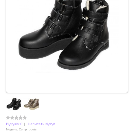
Відгуків: 0
|
Написати відгук
Модель:
Comp_boots