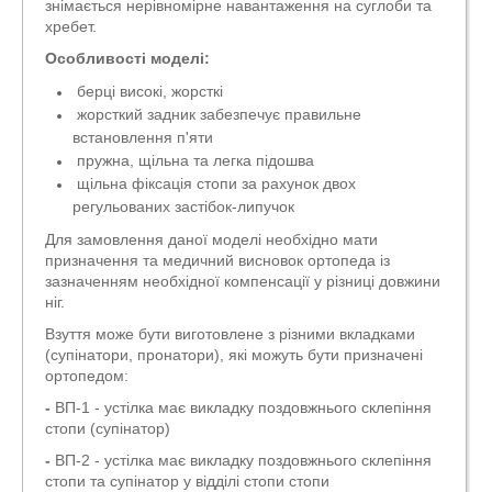
знімається нерівномірне навантаження на суглоби та
хребет.
Особливості моделі:
берці високі, жорсткі
жорсткий задник забезпечує правильне
встановлення п'яти
пружна, щільна та легка підошва
щільна фіксація стопи за рахунок двох
регульованих застібок-липучок
Для замовлення даної моделі необхідно мати
призначення та медичний висновок ортопеда із
зазначенням необхідної компенсації у різниці довжини
ніг.
Взуття може бути виготовлене з різними вкладками
(супінатори, пронатори), які можуть бути призначені
ортопедом:
-
ВП-1 - устілка має викладку поздовжнього склепіння
стопи (супінатор)
-
ВП-2 - устілка має викладку поздовжнього склепіння
стопи та супінатор у відділі стопи стопи