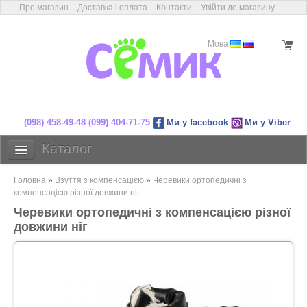
Про магазин
Доставка і оплата
Контакти
Увійти до магазину
Мова
(098) 458-49-48
(099) 404-71-75
Ми у facebook
Ми у Viber
магазин дитячого ортопедичного
Каталог
Дитяче взуття
Головна
»
Взуття з компенсацією
»
Черевики ортопедичні з
Взуття з компенсацією
компенсацією різної довжини ніг
взуття
Черевики ортопедичні з компенсацією різної
Післяопераційне взуття
довжини ніг
Індивідуальні устілки
Готові устілки
Ортопедичні товари
Акції