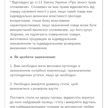
* Відповідно до ст.13 Закону України «Про захист прав
споживачів»: Споживач не має права відмовитись від
товару належної якості у разі, якщо такий товар має
індивідуально-визначені властивості (володіє
конкретними, тільки йому властивими
характеристиками), якщо зазначений товар може бути
використаний виключно споживачем, що його купує.
Зокрема, не підлягають поверненню товари,
виготовлені продавцем за індивідуальним
замовленням та індивідуальними розмірами,
вказаними споживачем.
►
Як зробити замовлення:
1. Вам необхідно мати висновок ортопеда із
зазначенням потрібної компенсації, призначенням
ортопедичних устілок, якщо це необхідно.
2. Необхідно виміряти довжину стопи, щоб
визначитися з розміром взуття.
Поставте стопи на аркуш паперу, відкресліть впритул
до ноги найдовший палець і п'яту і виміряйте відстань
між найвіддаленішими точками за допомогою лінійки