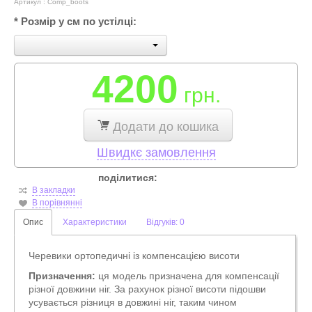
Артикул :
Comp_boots
*
Розмір у см по устілці:
4200
грн.
Додати до кошика
Швидкє замовлення
поділитися:
В закладки
В порівнянні
Опис
Характеристики
Відгуків: 0
Черевики ортопедичні із компенсацією висоти
Призначення:
ця модель призначена для компенсації
різної довжини ніг. За рахунок різної висоти підошви
усувається різниця в довжині ніг, таким чином