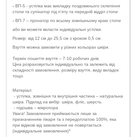
-
ВП-5 - устілка має викладку поздовжнього склепіння
стопи та супінатор під п'яту та передній відділ стопи
-
ВП-7 – пронатор по всьому зовнішньому краю стопи
або ви можете вкласти індивідуальні устілки.
Розмір: від 12 см до 25,5 см з кроком 0,5 см.
Взуття можна замовити у різних кольорах шкіри.
Термін пошиття взуття – 7-10 робочих днів.
Ціна розраховується індивідуально та залежить від
складності замовлення, розміру взуття, виду вкладок
тощо.
Матеріал:
- устілка, зовнішня та внутрішня частина – натуральна
шкіра. Підклад на вибір: шкіра, фліс, шерсть.
- підошва – мікропора
Увага! Замовлення приймаються лише за
призначенням лікаря та з передоплатою 100%, яка
при відмові від замовлення не повертається
(індивідуальне замовлення)*